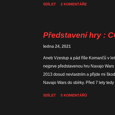
SDÍLET
2 KOMENTÁŘE
mít alespoň jednu Rancheríu v jiném teri
ověření vítězných podmínek. Příprava 
jihu pro nepřátelské koloniální mocnos
mám jednu Rancheríu "A" v Horním Arkan
Představení hry 
indiánských kmenů. Scénář nám diktuje m
ledna 24, 2021
Estacado (2 a 6), Rio Grande (1, 2 a 5),
Aneb Vzestup a pád říše Komančů v lete
nejprve představenou hru Navajo Wars .
2013 dosud nevlastním a přijde mi ško
Navajo Wars do sbírky. Před 7 lety tedy
Wars, která se věnovala problémům je
SDÍLET
5 KOMENTÁŘŮ
kmene Navajo. Hráč bojoval celou hru o
jeho nepřáteli byli Španělé, Mexičané 