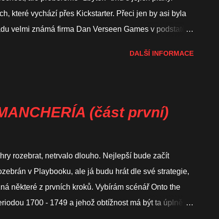
h, které vychází přes Kickstarter. Přeci jen by asi byla
ladu velmi známá firma Dan Verseen Games v podstatě
es Známý vydavatel solitérních válečných her má v
DALŠÍ INFORMACE
dají do portfolia DVG. A nejde jen o další díly Leader
ms Dějiště hry je zasazeno do Danzigu (dnešního
lky. Jak napovídá název hry, úkolem hráče bude bránit
 zopakovat heroické úsilí polských obránců (kteří ale
OMANCHERÍA (část první)
ozdělena do 3 částí, odpovídajících časnému ránu,
 úspěchu bude počet přeživších ...
ry rozebrat, netrvalo dlouho. Nejlepší bude začít
zebrán v Playbooku, ale já budu hrát dle své strategie,
ná některé z prvních kroků. Vybírám scénář Onto the
periodou 1700 - 1749 a jehož obtížnost má být ta úplně
om" ovládat teritorium Upper Arkansas a zároveň k tomu