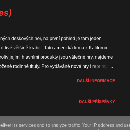
ndiánských kmenů vždy zajímala, rozhodl navrhnout další
ejvěhlasnější národ, který mohl - Komanče. Říše
es)
ravdu nezměrná a jejich jméno se na územích dnešního
kansasu a především Texasu vyslovovalo s bázní.
ných deskových her, na první pohled je tam jeden
rtivé většině krabic. Tato americká firma z Kalifornie
koliv jejími hlavními produkty jsou válečné hry, najdeme
loženě rodinné tituly. Pro vydáváné nové hry i reprinty
P500. Velmi zjednodušeně GMT uvede hry, které jsou do
DALŠÍ INFORMACE
á pro hru alespoň 500 předobjednávek, postupuje hra do
 Číně, stržení platby zákazníka, doprava k zákazníkovi).
DALŠÍ PŘÍSPĚVKY
 jindy je celý proces naopak krátký, protože se potřebný
 se podobně jako v článku o hrách v přípravě u
ní v programu P500 jsou alespoň ve fázi, kdy je již
Používá technologii služby Blogger
liver its services and to analyze traffic. Your IP address and us