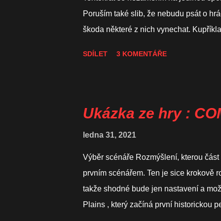
y
Poruším také slib, že nebudu psát o hrác
škoda některé z nich vynechat. Kupřík
už nové hry řeší jen přes KS. DVG Gam
SDÍLET
3 KOMENTÁŘE
přípravě hned několik titulů, které zapa
série! 1. Soldiers in Postmen's Unifor
Gdaňsku) v prvních dnech 2. světové vá
poštovní úřad proti Němcům a pokusit se
Ukázka ze hry : C
nakonec byli zmasakrováni). Hra bude r
ledna 31, 2021
prostřední části dne a večeru. Měřítkem
Výběr scénáře Rozmýšlení, kterou část h
prvním scénářem. Ten je sice krokově ro
takže shodné bude jen nastavení a mož
Plains , který začíná první historickou 
nejlehčí. Pro vítězství je potřeba "jen