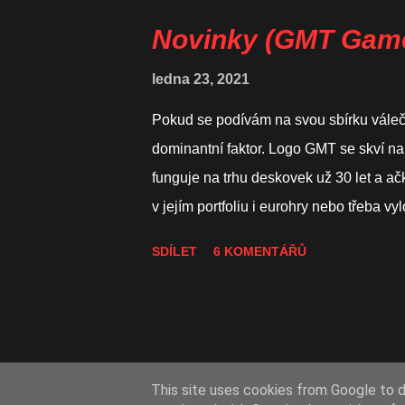
Toppen, jehož historie nejrůznějších i
hru s podobným tématem. A zvolil asi n
Novinky (GMT Gam
Komančů v době největší slávy byla op
ledna 23, 2021
Kansasu, Nového Mexika, Oklahomy, Ar
Comanchería j...
Pokud se podívám na svou sbírku váleč
dominantní faktor. Logo GMT se skví na d
funguje na trhu deskovek už 30 let a ač
v jejím portfoliu i eurohry nebo třeba vy
používají speciální program s názvem 
SDÍLET
6 KOMENTÁŘŮ
programu zařazeny a jakmile se nasbír
dalších fází (příprava komponent, tisk v
Někdy tento proces trvá í rok nebo dva,
počet zájemců nasčítá velice rychle. Já
Compass Games podívám na hry, které ny
This site uses cookies from Google to de