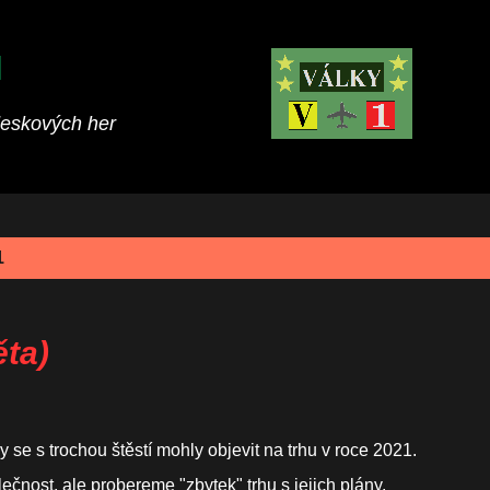
Přeskočit na hlavní obsah
M
deskových her
1
ěta)
y se s trochou štěstí mohly objevit na trhu v roce 2021.
čnost, ale probereme "zbytek" trhu s jejich plány.