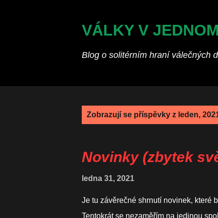
VÁLKY V JEDNO
Blog o solitérním hraní válečných 
P
Zobrazují se příspěvky z leden, 202
ř
í
s
Novinky (zbytek sv
p
ě
ledna 31, 2021
v
Je tu závěrečné shrnutí novinek, které b
k
Tentokrát se nezaměřím na jedinou spole