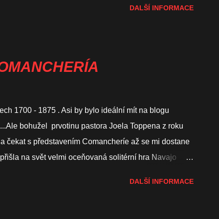
DALŠÍ INFORMACE
toriu. To vše je třeba mít splněné ve chvíli, kdy dojde k
hry Začínám obsazením čtvercových políček na západě a
ti. V obou případech to bude Španělsko. Na počátku
sasu na políčku #1. Důležité je rozmístění dalších
: COMANCHERÍA
ísta určení takto: Upper Arkansas (č. 4 a 5), Llano
 Brazos Colorado (2 ...
ch 1700 - 1875 . Asi by bylo ideální mít na blogu
..Ale bohužel prvotinu pastora Joela Toppena z roku
da čekat s představením Comancheríe až se mi dostane
 přišla na svět velmi oceňovaná solitérní hra Navajo
dnoho z mnoha původních obyvatel Ameriky - konkrétně
DALŠÍ INFORMACE
 přežití v podmínkách osídlování severní Ameriky, kdy
a pochopitelně i dnešní Američané. Po úspěchu se