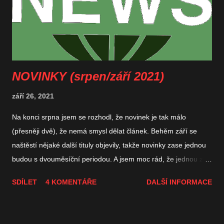
NOVINKY (srpen/září 2021)
září 26, 2021
Na konci srpna jsem se rozhodl, že novinek je tak málo
(přesněji dvě), že nemá smysl dělat článek. Behěm září se
naštěstí nějaké další tituly objevily, takže novinky zase jednou
budou s dvouměsíční periodou. A jsem moc rád, že jednou z
představovaných novinek je i hra od českého autora Petr
SDÍLET
4 KOMENTÁŘE
DALŠÍ INFORMACE
Mojžíše (alias Ježury). Nikdy by mě nenapadlo, že moje
nejoblíbenější vydavatelství válečných her (GMT Games) vydá
hru od českého autora na téma z české/československé