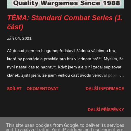
sovětských ...
TÉMA: Standard Combat Series (1.
část)
září 04, 2021
Až dosud jsem na blogu nepředstavil žádnou válečnou hru,
která by postrádala pravidla pro hru v jednom hráči. Myslím, že
nyní nastal čas to napravit. Když jsem ale o ní začal sepisovat
článek, zjistil jsem, že jsem velkou část úvodu věnoval popisu
série, do níž hra patří. A tak jsem se nakonec rozhodl, že
SDÍLET
OKOMENTOVAT
DALŠÍ INFORMACE
nejprve napíšu tématický článek o sérii, která si to dle mého
zaslouží. Představení samotné hry tedy bude následovat poté.
Jaká to bude konkrétně hra ještě neprozradím, ale možná to z
DALŠÍ PŘÍSPĚVKY
výčtu her v sérii poznáte... Firma Multi-man Publishing (MMP)
je ve světě žetonkových wargames známá a slavná. Její
This site uses cookies from Google to deliver its services
and to analyze traffic. Your IP address and user-agent are