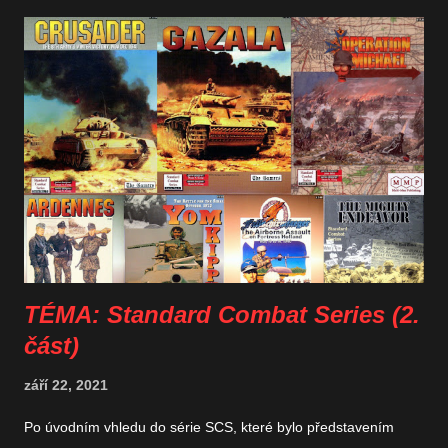
historie. Myslím, že to je obrovských úspěch a Petrovi přeju,
aby jeho hra v rámci programu P500 uspěla a dostala se do
výroby. No a samozřejmě doufám, že Fox in the Box se
pochlapí a hru vydá v češtině, protože to do jejího portfolia
ideálně zapadá. A Petrovou hrou hned začneme! THE BELL
OF TREASON: 1938 Munich Crisis in Czechoslovakia Téma
Mnichovské krize, pokud mám dobré informace, není častým
námětem válečných her. Autor hry Petr Mojžíš sám přiznal v
jednom z rozhovorů, že ho to tak trochu trápilo a proto se
rozhodl vyvořit ...
TÉMA: Standard Combat Series (2.
část)
září 22, 2021
Po úvodním vhledu do série SCS, které bylo představením