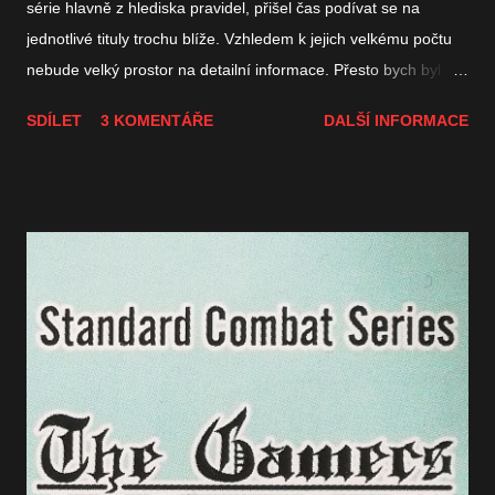
série hlavně z hlediska pravidel, přišel čas podívat se na
jednotlivé tituly trochu blíže. Vzhledem k jejich velkému počtu
nebude velký prostor na detailní informace. Přesto bych byl
rád, pokud by si z článku mohl čtenář odnést informace, které
SDÍLET
3 KOMENTÁŘE
DALŠÍ INFORMACE
by mu pomohly při výběru konkrétní hry, pokud se rozhodne
sérii okusit. Možná ne úplně známá je skutečnost, že
vydavatelem prvních 7 dílů byla společnost The Gamers,
kterou založil autor série Dean Essig. Společnost Multi-man
Publishing v roce 2001 koupila The Gamers a tím pádem i
převzala na svá bedra vydávání dalších dílů SCS včetně
reedicí, na nichž se už předtím podílela. I když jsem měl
původně v plánu představit v jednom článku všechny tituly,
nakonec jsem zjistil, že by to byl opravdu extrémně dlouhý text.
Takže poslední část s představením zbytku her bude mít
předmětem záverečného dílu o SCS sérii. 1. S TALINGRAD
POCKET (1992) Německé jednotky ve Stalingradu v obklíčení