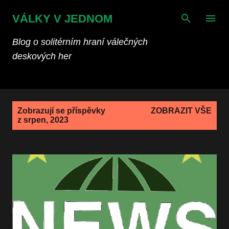
Přeskočit na hlavní obsah
VÁLKY V JEDNOM
Blog o solitérním hraní válečných
deskových her
P
Zobrazují se příspěvky
ZOBRAZIT VŠE
ř
z srpen, 2023
í
s
p
ě
v
k
y