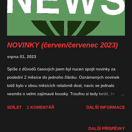
NOVINKY (červen/červenec 2023)
srpna 01, 2023
Spíše z důvodů časových jsem byl nucen spojit novinky za
poslední 2 měsíce do jednoho článku. Oznámených novinek
totiž bylo v obou měsících relativně dost, navíc se jednalo
vesměs o velmi zajímavé kousky. Troufnu si tedy tvrdit, že
šálek kávy nebo hrnek čaje v pohodě vystačí k přelouskání
SDÍLET
1 KOMENTÁŘ
DALŠÍ INFORMACE
celého článku. Zároveň bych chtěl využít novinkového úvodu k
informaci o srpnovém dění na blogu. Protože mě čeká
dvoutýdenní dovolená, budou dnešní novinky zřejmě jediný
DALŠÍ PŘÍSPĚVKY