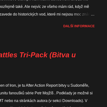
mozřejmě také. Ale nejvíc ze všeho mám rád, když mě
 zavede do historických vod, které mi nejsou moc známé
ě je to ideální příležitost se zase něco nového naučit a
DALŠÍ INFORMACE
 to stalo hned u tří titulů, a to není málo. A proto doufám,
ím zaujmou. COMET (Hollandspiele) Dnešní novinky
e Hollandspiele. Ve hře Comet budete mít za úkol
ých letadel na evropském území během 2. světové války.
ttles Tri-Pack (Bitva u
bojovou organizaci Réseau Comète , což v angličtině
o podzemní hnutí (součástí aktivit byla tře...
en of Iron, je tu After Action Report bitvy u Sudoměře,
munitu fanoušků série Petr Mojžíš . Podklady je možné si
MT nebo na stránkách autora (v sekci Downloads). V