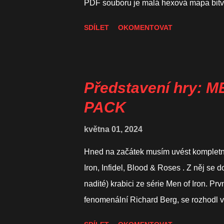
PDF souboru je malá hexová mapa bitvy o
žetony, které je potřeba si po vytisknutí
SDÍLET
OKOMENTOVAT
vyloupaných archů zbyly. Bitva samotn
v krabici s hrou. Specifikum husitských 
vzoru podobných jednotek ze čtvrtého
také najdete jeden speciální terénní efe
Představení hry: 
jihovýchodně od usedlosti Sudoměř, na m
PACK
mezi rybníky Markovec a Škaredý. Jak je
května 01, 2024
Hned na začátek musím uvést kompletní o
Iron, Infidel, Blood & Roses . Z něj se d
nadité) krabici ze série Men of Iron. Prvn
fenomenální Richard Berg, se rozhodl v
začala hrát svou důležitou roli pěchota. 