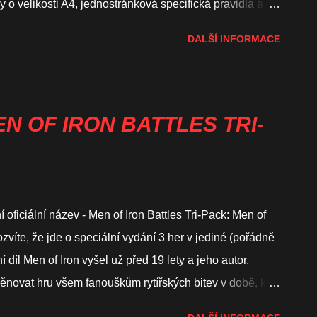
 velikosti A4, jednostránková specifická pravidla a tři
 vystřihnout a ideálně nalepit na žetony, které vám z
DALŠÍ INFORMACE
á potřebuje pouze minimum žetonů jednotek. Ty najdete
jednotek je, že mají schopnost střelby z kuše, která je po
 dílu Arqebus penalizována pomocí -1 DRM. Na mapě
kt, kterým je vozová hradba. Tu husité postavili
MEN OF IRON BATTLES TRI-
alé vyvýšenině za několik metrů širokou šíjí (hrází),
 vidět na herní mapě, ry...
ficiální název - Men of Iron Battles Tri-Pack: Men of
ozvíte, že jde o speciální vydání 3 her v jediné (pořádně
í díl Men of Iron vyšel už před 19 lety a jeho autor,
ěnovat hru všem fanouškům rytířských bitev v době, kdy
Rytířské bitvy předtím byly primárně o rytířích na koních,