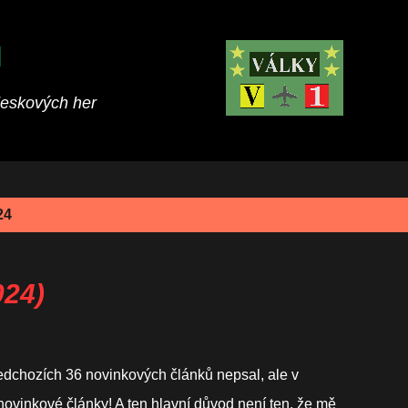
Přeskočit na hlavní obsah
M
deskových her
24
24)
ředchozích 36 novinkových článků nepsal, ale v
ovinkové články! A ten hlavní důvod není ten, že mě