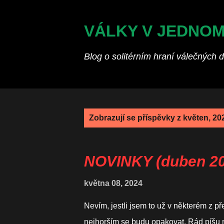
VÁLKY V JEDNO
Blog o solitérním hraní válečných 
P
Zobrazují se příspěvky z květen, 20
ř
í
s
NOVINKY (duben 20
p
ě
května 08, 2024
v
Nevím, jestli jsem to už v některém z p
k
nejhorším se budu opakovat. Rád píšu n