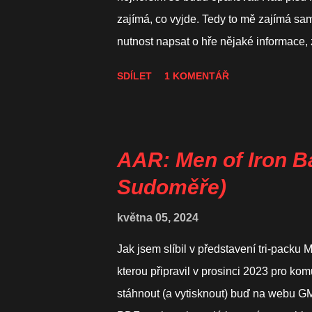
y
zajímá, co vyjde. Tedy to mě zajímá sa
nutnost napsat o hře nějaké informace,
(což není zase tak velký problém). Pro m
SDÍLET
1 KOMENTÁŘ
rozšířit si obzory. Z dnešních 4 her se mi
že vás dnes představené hry také něč
zahájíme solitérním kouskem z produkc
zachraňovat piloty a posádky sestřelen
AAR: Men of Iron Ba
Název hry odkazuje na francouzskou od
Sudoměře)
znamená Comet Line . Ve skutečnosti šlo 
května 05, 2024
Jak jsem slíbil v představení tri-packu M
kterou připravil v prosinci 2023 pro ko
stáhnout (a vytisknout) buď na webu G