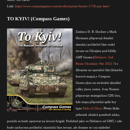
Link:
https://www.compassgames.com/product/pirate-hunter-1718-pay-later/
TO KYIV! (Compass Games)
Zatímco D. B. Dockter a Mark
Hermann připravují detailní
simulaci počáteční fáze ruské
invaze na Ukrajinu pod křídly
GMT Games
(
Defiance: 2nd
Russo-Ukrainian War 2022-?
) s
důrazem na operační část (klasická
hexová mapa),v
Compass
Games
jdou na ztvárnění aktuální
války jinou cestou. Ivan Notario
připravuje strategickou CDG hru,
kde mapa připomíná spíše hry
typu
Paths of Glory
. Přesto škála
jednotek zůstává poměrně nízko,
protože se bude operovat na úrovni brigád. Podobně jako ve Defiance od GMT, i zde
bude zachycena počáteční chaotická fáze invaze, ale dostane se i na následné