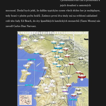
jejich dosažení u samotných
mocností. Dodal bych ještě, že dalším typickým rysem všech těchto her je multiplayer,
tedy hraní v plném počtu hráčů. Zatímco první dva tituly má na svědomí zakladatel
celé této řady Ed Beach, do éry španělských katolických monarchů (Tanto Monta) nás
zavedl Carlos Diaz Narvaez.