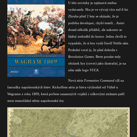
U této novinky je zajímavá změna
vydavatele. Hra je ve vývoji více než 6 let.
Zhruba před 2 lety se ukázalo, že je
potřeba developer, chybí testeři... Autor
dostal několik příslibů, ale nakonec se
žádný nedotáhl do konce. Jednu chvíli to
vypadalo, že si hru vydá Geoff Noble sám.
Poslední verzí je, že platí dohoda s
Revolution Games
. Berte prosím tedy
obrázek hry (cover) jako ilustrační, je na
něm stále logo
VUCA
.
Nová série
Formation Command
cílí na
fanoušky napoleonských bitev. Kickoffem série je bitva východně od Vídně u
Wagramu z roku 1809, která počtem nasazených vojáků i celkovými ztrátami patří
mezi mimořádné střety napoleonské éry.