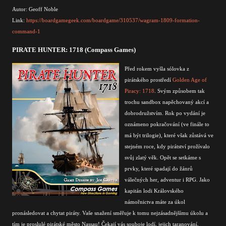
Autor: Geoff Noble
Link:
https://boardgamegeek.com/boardgame/310537/wagram-1809-formation-
command-1
PIRATE HUNTER: 1718 (Compass Games)
Před rokem vyšla sólovka z
pirátského prostředí
Golden Age of
Piracy: 1718
. Svým způsobem tak
trochu sandbox napěchovaný akcí a
dobrodružstvím. Rok po vydání je
oznámeno pokračování (ve finále to
má být trilogie), které však zůstává ve
stejném roce, kdy pirátství prožívalo
svůj zlatý věk. Opět se setkáme s
prvky, které spadají do žánrů
válečných her, adventur i RPG. Jako
kapitán lodi Královského
námořnictva máte za úkol
pronásledovat a chytat piráty. Vaše snažení směřuje k tomu nejzásadnějšímu úkolu a
tím je proslulé pirátské město Nassau! Čekají vás souboje lodí, jejich taranování,