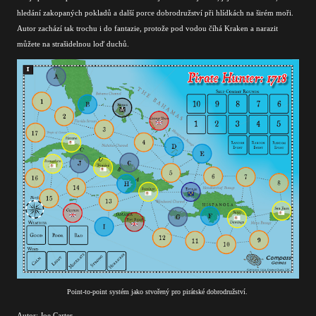
hledání zakopaných pokladů a další porce dobrodružství při hlídkách na širém moři.
Autor zachází tak trochu i do fantazie, protože pod vodou číhá Kraken a narazit
můžete na strašidelnou loď duchů.
Point-to-point systém jako stvořený pro pirátské dobrodružství.
Autor: Joe Carter