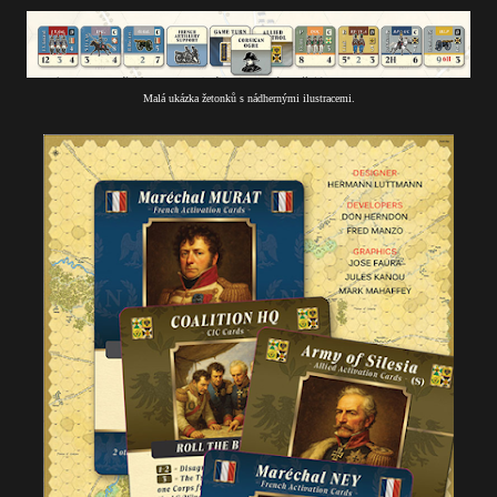
Malá ukázka žetonků s nádhernými ilustracemi.