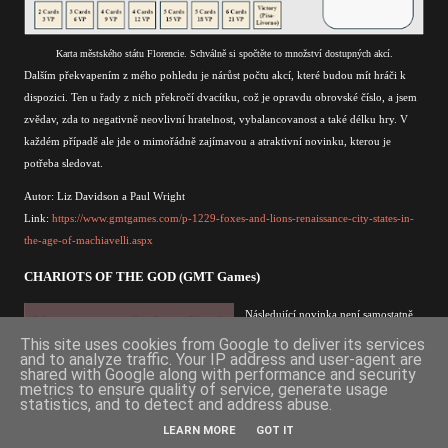
Karta městského státu Florencie. Schválně si spočtěte to množství dostupných akcí.
Dalším překvapením z mého pohledu je nárůst počtu akcí, které budou mít hráči k
dispozici. Ten u řady z nich překročí dvacítku, což je opravdu obrovské číslo, a jsem
zvědav, zda to negativně neovlivní hratelnost, vybalancovanost a také délku hry. V
každém případě ale jde o mimořádně zajímavou a atraktivní novinku, kterou je
potřeba sledovat.
Autor: Liz Davidson a Paul Wright
Link:
https://www.gmtgames.com/p-1229-foxes-and-lions-renaissance-city-states-in-
the-age-of-machiavelli.aspx
CHARIOTS OF THE GOD (GMT Games)
Následující novinka není samostatně
hratelná. Ke hraní budete potřebovat
This site uses cookies from Google to deliver its services
and to analyze traffic. Your IP address and user-agent are
Chariots of Fire
, tedy 14. díl série
shared with Google along with performance and security
Great Battles of History
. Nový modul
metrics to ensure quality of service, generate usage
statistics, and to detect and address abuse.
však nebude jen drobným rozšířením,
protože nabídne hned 6 bitev
LEARN MORE
GOT IT
starověku a do série navíc přinese tři