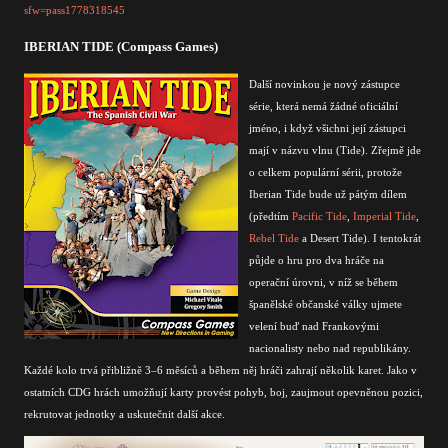
sfw=pass1778318545
IBERIAN TIDE (Compass Games)
Další novinkou je nový zástupce
série, která nemá žádné oficiální
jméno, i když všichni její zástupci
mají v názvu vlnu (Tide). Zřejmě jde
o celkem populární sérii, protože
Iberian Tide bude už pátým dílem
(předtím
Pacific Tide
,
Imperial Tide
,
Rebel Tide
a Desert Tide). I tentokrát
půjde o hru pro dva hráče na
operační úrovni, v níž se během
španělské občanské války ujmete
velení buď nad Frankovými
nacionalisty nebo nad republikány.
Každé kolo trvá přibližně 3–6 měsíců a během něj hráči zahrají několik karet. Jako v
ostatních CDG hrách umožňují karty provést pohyb, boj, zaujmout opevněnou pozici,
rekrutovat jednotky a uskutečnit další akce.