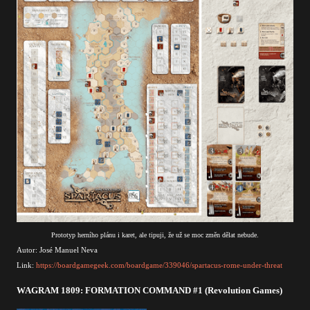
Prototyp herního plánu i karet, ale tipuji, že už se moc změn dělat nebude.
Autor: José Manuel Neva
Link:
https://boardgamegeek.com/boardgame/339046/spartacus-rome-under-threat
WAGRAM 1809: FORMATION COMMAND #1 (Revolution Games)