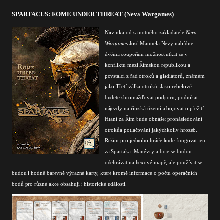
SPARTACUS: ROME UNDER THREAT (Neva Wargames)
Novinka od samotného zakladatele
Neva
Wargames
José Manuela Nevy nabídne
dvěma soupeřům možnost utkat se v
konfliktu mezi Římskou republikou a
povstalci z řad otroků a gladiátorů, známém
jako Třetí válka otroků. Jako rebelové
budete shromažďovat podporu, podnikat
nájezdy na římská území a bojovat o přežití.
Hraní za Řím bude obnášet pronásledování
otrokůa potlačování jakýchkoliv hrozeb.
Režim pro jednoho hráče bude fungovat jen
za Spartaka. Manévry a boje se budou
odehrávat na hexové mapě, ale používat se
budou i hodně barevně výrazné karty, které kromě informace o počtu operačních
bodů pro různé akce obsahují i historické události.