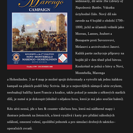
sedmnáctý, díl série
The Library of
Napoleonic Battles
. Vskutku
úctyhodné číslo. Nový díl nás
zavede na 4 bojiště z období 1799–
1800, jichž se účastnili velitelé jako
Moreau, Lannes, Joubert a
Bonaparte proti Suvorovovi,
Melasovi a arcivévodovi Janovi.
Každá partie zachycuje přípravy na
bojišti již v den těsně před bitvou.
Konkrétně se jedná o bitvy u Novi,
Montebella,
Marenga
a
Hohenlinden. 3 ze 4 map je možné spojit dohromady a vytvořit tak jednu italskou
kampaň na pláních podél řeky Scrivia. Jak je u nejnovějších zástupců série zvykem,
neobsahují balíčky karet Francie a koalice, takže pokud je nemáte z některých starších
dílů, je nutné si je dokoupit (ideálně s nějakou hrou, která je má jako součást balení).
Kdo sérii nezná, jde o hex & counter válečnou hru, která má nádherné mapy i
ilustrace jednotek na žetoncích, a která využívá i karty pro přidání náhodných
událostí, omezení velení, zpoždění jednotek a pro simulaci drobných takticko–
operačních zvratů.