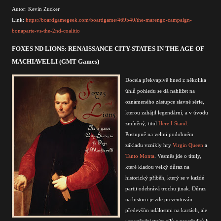
Autor: Kevin Zucker
Link:
https://boardgamegeek.com/boardgame/469540/the-marengo-campaign-
bonaparte-vs-the-2nd-coalitio
FOXES ND LIONS: RENAISSANCE CITY-STATES IN THE AGE OF
MACHIAVELLI (GMT Games)
Docela překvapivě hned z několika
úhlů pohledu se dá nahlížet na
oznámeného zástupce slavné série,
kterou zahájil legendární, a v úvodu
zmíněný, titul
Here I Stand
.
Postupně na velmi podobném
základu vznikly hry
Virgin Queen
a
Tanto Monta
. Vesměs jde o tituly,
které kladou velký důraz na
historický příběh, který se v každé
partii odehrává trochu jinak. Důraz
na historii je zde prezentován
především událostmi na kartách, ale
i prostřednictvím cílů a prostředků k