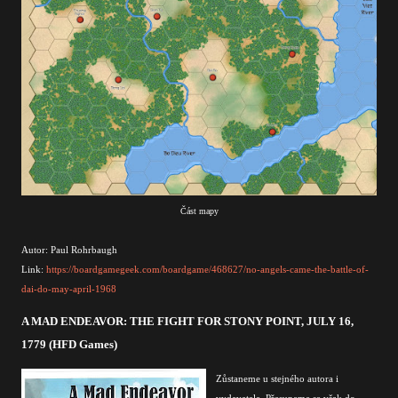
Část mapy
Autor: Paul Rohrbaugh
Link:
https://boardgamegeek.com/boardgame/468627/no-angels-came-the-battle-of-
dai-do-may-april-1968
A MAD ENDEAVOR: THE FIGHT FOR STONY POINT, JULY 16,
1779 (HFD Games)
Zůstaneme u stejného autora i
vydavatele. Přesuneme se však do