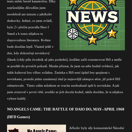
tento měsíc herně katastrofou. Díky
nejrůznějším důvodům jsem
neodehrál ani minutu z jakékoliv
deskovky. Jediné, co jsem zvládl,
bylo 2× přečíst pravidla Here I
Stand a k tomu nějakou tu
doprovodnou literaturu.
Květen
bude doufám lepší. Vlastně ještě v
den, kdy dokončuji novinkový
článek (vždy píšu úvodník až jako poslední), hodlám začít rozestavovat HiS a směle
se pouštět do prvních pokusů. Musím přiznat, že jsem na sebe hodně zvědavý, jak
tuhle kultovní hru vůbec zvládnu. Zmínka o HiS není úplně bez spojitosti s
novinkami, protože jeden oznámený titul je nejnovější zástupce série, již právě HiS
odstartovalo. Tímto oslím můstkem se vracím neohrabaně zpět k novinkám. A j
ak
jsem avizoval v první větě, urodilo se jich docela hodně, takže doufám, že si nějakou
vybere každý.
NO ANGELS CAME: THE BATTLE OF DAIO DO, MAY–APRIL 1968
(HFD Games)
Ačkoliv byly síly komunistické Národní