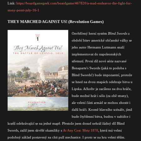
Link:
https://boardgamegeek.com/boardgame/467820/a-mad-endeavor-the-fight-for-
stony-point-july-16-1
THEY MARCHED AGAINST US! (Revolution Games)
Osvědčený herní systém
Blind Swords
z
období bitev americké občanské války se
jeho autor Hermann Luttmann snaží
implementovat do napoleonských
střetnutí. První díl nové série nazvané
Bonaparte's Swords (jaká to podoba s
Blind Swords!) bude impozantní, protože
se hned na dvou mapách odehraje bitva u
Lipska. Ačkoliv je zacíleno na dva hráče,
bude možné hrát i sólo (za obě strany),
ale velení části armád se mohou zhostit i
další hráči. Kromě hlavního scénáře, jímž
bude čtyřdenní bitva, budou v nabídce i
kratší odehrávající se na jedné mapě.
Přestože jsem dosud nehrál žádný díl Blind
Swords, zažil jsem skvělé okamžiky s
At Any Cost: Metz 1870
, která má velmi
podobný základ postavený na chit pull mechanice. I proto se na hru velmi těším
.