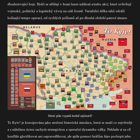
dlouhotrvající boje. Hráči se střídají v hraní karet událostí a/nebo akcí, které ovlivňují
vojenský, politický a logistický vývoj na celé frontě. Variabilní délka tahů odráží
kolísající tempo operací, od rychlých průlomů až po dlouhá období patové situace.
Herní plán vypadá hodně zajímavě!
To Kyiv! je koncipována jako seriózní historická simulace, která se snaží co nejvěrněji
a s náležitou úctou zachytit strategickou a operační dynamiku války. Neklade si za cíl
konflikt glorifikovat ani ospravedlňovat, ale spíše pomoci hráčům lépe pochopit jeho