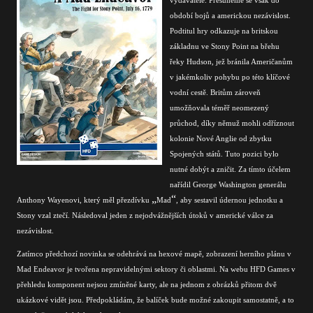
období bojů a americkou nezávislost.
Podtitul hry odkazuje na britskou
základnu ve Stony Point na břehu
řeky Hudson, jež bránila Američanům
v jakémkoliv pohybu po této klíčové
vodní cestě. Britům zároveň
umožňovala téměř neomezený
průchod, díky němuž mohli odříznout
kolonie Nové Anglie od zbytku
Spojených států. Tuto pozici bylo
nutné dobýt a zničit. Za tímto účelem
nařídil George Washington generálu
„
“
Anthony Wayenovi, který měl přezdívku
Mad
, aby sestavil údernou jednotku a
Stony vzal ztečí. Následoval jeden z nejodvážnějších útoků v americké válce za
nezávislost.
Zatímco předchozí novinka se odehrává na hexové mapě, zobrazení herního plánu v
Mad Endeavor je tvořena nepravidelnými sektory či oblastmi. Na webu HFD Games v
přehledu komponent nejsou zmíněné karty, ale na jednom z obrázků přitom dvě
ukázkové vidět jsou. Předpokládám, že balíček bude možné zakoupit samostatně, a to