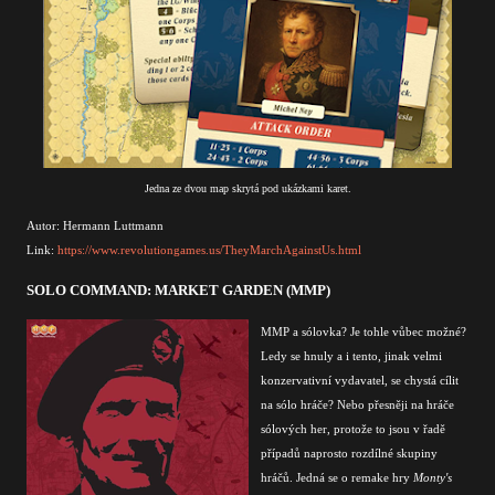
Jedna ze dvou map skrytá pod ukázkami karet.
Autor: Hermann Luttmann
Link:
https://www.revolutiongames.us/TheyMarchAgainstUs.html
SOLO COMMAND: MARKET GARDEN (MMP)
MMP a sólovka? Je tohle vůbec možné?
Ledy se hnuly a i tento, jinak velmi
konzervativní vydavatel, se chystá cílit
na sólo hráče? Nebo přesněji na hráče
sólových her, protože to jsou v řadě
případů naprosto rozdílné skupiny
hráčů. Jedná se o remake hry
Monty's