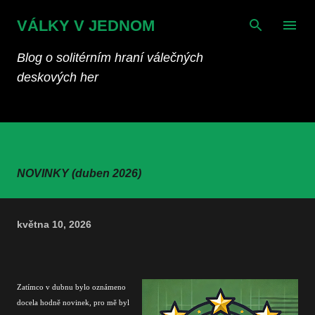
Přeskočit na hlavní obsah
VÁLKY V JEDNOM
Blog o solitérním hraní válečných
deskových her
NOVINKY (duben 2026)
května 10, 2026
Zatímco v dubnu bylo oznámeno
docela hodně novinek, pro mě byl