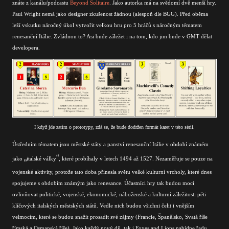
znáte z kanálu/podcastu
Beyond Solitaire
. Jako autorka má na svědomí dvě menší hry.
Paul Wright nemá jako designer zkušenost žádnou (alespoň dle BGG). Před oběma
leží vskutku náročný úkol vytvořit velkou hru pro 5 hráčů s náročným tématem
renesanční Itálie. Zvládnou to? Asi bude záležet i na tom, kdo jim bude v GMT dělat
developera.
I když jde zatím o prototypy, zdá se, že bude dodržen formát karet v této sérii.
Ústředním tématem jsou městské státy a panství renesanční Itálie v období známém
„
“
jako
italské války
, které probíhaly v letech 1494 až 1527. Nezaměřuje se pouze na
vojenské aktivity, protože tato doba přinesla světu velké kulturní vrcholy, které dnes
spojujeme s obdobím známým jako renesance. Účastníci hry tak budou moci
ovlivňovat politické, vojenské, ekonomické, náboženské a kulturní záležitosti pěti
klíčových italských městských států. Vedle nich budou všichni čelit i vnějším
velmocím, které se budou snažit prosadit své zájmy (Francie, Španělsko, Svatá říše
římská a Osmanská říše). Jako každý nový díl, tak i Foxes and Lions nabídne řadu