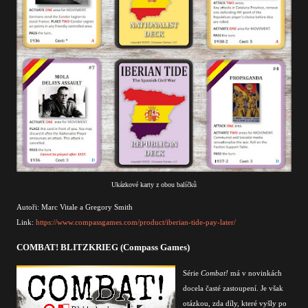
Ukázkové karty z obou balíčků
Autoři: Marc Vitale a Gregory Smith
Link:
https://www.compassgames.com/product/iberian-tide-pay-later/
COMBAT! BLITZKRIEG (Compass Games)
Série
Combat!
má v novinkách
docela časté zastoupení. Je však
otázkou, zda díly, které vyšly po