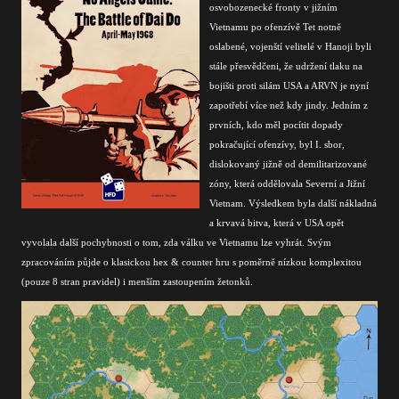
osvobozenecké fronty v jižním
Vietnamu po ofenzívě Tet notně
oslabené, vojenští velitelé v Hanoji byli
stále přesvědčeni, že udržení tlaku na
bojišti proti silám USA a ARVN je nyní
zapotřebí více než kdy jindy. Jedním z
prvních, kdo měl pocítit dopady
pokračující ofenzívy, byl I. sbor,
dislokovaný jižně od demilitarizované
zóny, která oddělovala Severní a Jižní
Vietnam. Výsledkem byla další nákladná
a krvavá bitva, která v USA opět
vyvolala další pochybnosti o tom, zda válku ve Vietnamu lze vyhrát.
Svým
zpracováním půjde o klasickou hex & counter hru s poměrně nízkou komplexitou
(pouze 8 stran pravidel) i menším zastoupením žetonků.