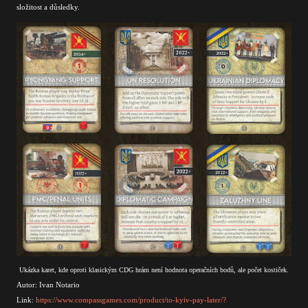
složitost a důsledky.
Ukázka karet, kde oproti klasickým CDG hrám není hodnota operačních bodů, ale počet kostiček.
Autor: Ivan Notario
Link:
https://www.compassgames.com/product/to-kyiv-pay-later/?