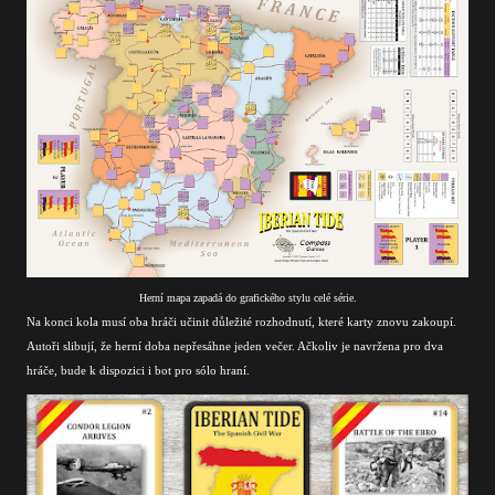
Herní mapa zapadá do grafického stylu celé série.
Na konci kola musí oba hráči učinit důležité rozhodnutí, které karty znovu zakoupí.
Autoři slibují, že herní doba nepřesáhne jeden večer. Ačkoliv je navržena pro dva
hráče, bude k dispozici i bot pro sólo hraní.