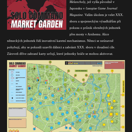
Melancholy
, jež vyšla původně v
Japonsku v časopise
Game Journal
Magazine
. Vaším úkolem je velet XXX.
sboru a spojeneckým výsadkářům při
pokusu o průnik obrněných jednotek
přes mosty v Arnhemu. Akce
německých jednotek řídí inovativní karetní mechanismus. Němci se neúnavně
pohybují, aby se pokusili uzavřít dálnici a zabránit XXX. sboru v dosažení cíle.
Zároveň dříve zahrané karty určují, které jednotky hráče se mohou aktivovat.