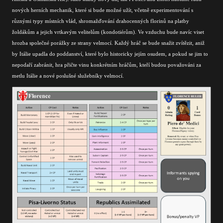
nových herních mechanik, které si bude možné užít, včetně experimentování s
různými typy místních vlád, shromažďování drahocenných florinů na platby
žoldákům a jejich vrtkavým velitelům (kondotiérům). Ve vzduchu bude navíc viset
hrozba společné porážky ze strany velmocí. Každý hráč se bude snažit zvítězit, aniž
by Itálie upadla do poddanství, které bylo historicky jejím osudem, a pokud se jim to
nepodaří zabránit, hra přičte vinu konkrétním hráčům, kteří budou považováni za
metlu Itálie a nové poslušné služebníky velmocí.