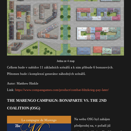
Jedna ze 4 map
Celkem bude v nabídce 11 základních scénářů a k nim přibude 6 bonusových.
Přítomen bude i komplexní generátor náhodných scénářů.
Autor: Matthew Hinkle
Link:
https://www.compassgames.com/product/combat-blitzkrieg-pay-later/
THE MARENGO CAMPAIGN: BONAPARTE VS. THE 2ND
COALITION (OSG)
Na webu OSG byl zahájen
předprodej na, v pořadí již