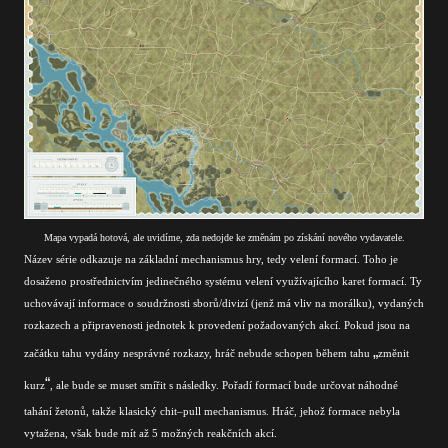
Mapa vypadá hotová, ale uvidíme, zda nedojde ke změnám po získání nového vydavatele.
Název série odkazuje na základní mechanismus hry, tedy velení formací. Toho je
dosaženo prostřednictvím jedinečného systému velení využívajícího karet formací. Ty
uchovávají informace o soudržnosti sborů/divizí (jenž má vliv na morálku), vydaných
rozkazech a připravenosti jednotek k provedení požadovaných akcí. Pokud jsou na
„
začátku tahu vydány nesprávné rozkazy, hráč nebude schopen během tahu
změnit
“
kurz
, ale bude se muset smířit s následky. Pořadí formací bude určovat náhodné
tahání žetonů, takže klasický chit–pull mechanismus. Hráč, jehož formace nebyla
vytažena, však bude mít až 5 možných reakčních akcí.