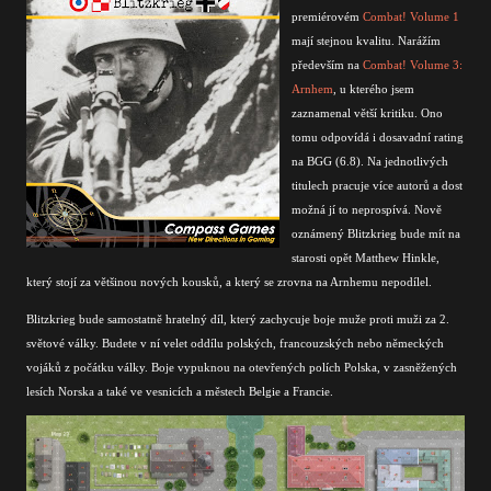
premiérovém
Combat! Volume 1
mají stejnou kvalitu. Narážím
především na
Combat! Volume 3:
Arnhem
, u kterého jsem
zaznamenal větší kritiku. Ono
tomu odpovídá i dosavadní rating
na BGG (6.8). Na jednotlivých
titulech pracuje více autorů a dost
možná jí to neprospívá. Nově
oznámený Blitzkrieg bude mít na
starosti opět Matthew Hinkle,
který stojí za většinou nových kousků, a který se zrovna na Arnhemu nepodílel.
Blitzkrieg bude samostatně hratelný díl, který zachycuje boje muže proti muži za 2.
světové války. Budete v ní velet oddílu polských, francouzských nebo německých
vojáků z počátku války. Boje vypuknou na otevřených polích Polska, v zasněžených
lesích Norska a také ve vesnicích a městech Belgie a Francie.